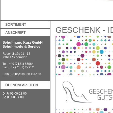
SORTIMENT
GESCHENK - I
ANSCHRIFT
Schuhhaus Kurz GmbH
Schuhmode & Service
Rosenstraße 11 - 13
73614 Schorndorf
Tel.: +49 (7181) 65064
Fax: +49 (7181) 22912
Email:
info@schuhe-kurz.de
ÖFFNUNGSZEITEN
Di-Fr 09:00-18:00
Sa 09:00-14:00