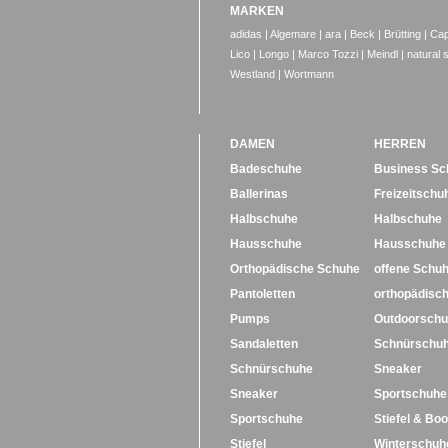
MARKEN
adidas
|
Algemare
|
ara
|
Beck
|
Brütting
|
Cap
Lico
|
Longo
|
Marco Tozzi
|
Meindl
|
natural 
Westland
|
Wortmann
DAMEN
HERREN
Badeschuhe
Business Sc
Ballerinas
Freizeitschu
Halbschuhe
Halbschuhe
Hausschuhe
Hausschuhe
Orthopädische Schuhe
offene Schu
Pantoletten
orthopädisc
Pumps
Outdoorsch
Sandaletten
Schnürschu
Schnürschuhe
Sneaker
Sneaker
Sportschuhe
Sportschuhe
Stiefel & Boo
Stiefel
Winterschuh