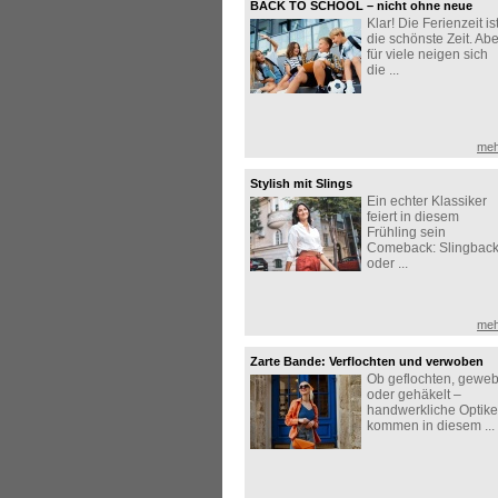
BACK TO SCHOOL – nicht ohne neue
Klar! Die Ferienzeit is
Sneaker!
die schönste Zeit. Abe
für viele neigen sich
die ...
meh
Stylish mit Slings
Ein echter Klassiker
feiert in diesem
Frühling sein
Comeback: Slingbac
oder ...
meh
Zarte Bande: Verflochten und verwoben
Ob geflochten, geweb
oder gehäkelt –
handwerkliche Optik
kommen in diesem ...