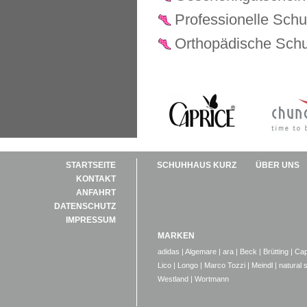
Professionelle Sch
Orthopädische Schu
STARTSEITE
SCHUHHAUS KURZ
ÜBER UNS
KONTAKT
ANFAHRT
DATENSCHUTZ
IMPRESSUM
MARKEN
adidas
|
Algemare
|
ara
|
Beck
|
Brütting
|
Cap
Lico
|
Longo
|
Marco Tozzi
|
Meindl
|
natural 
Westland
|
Wortmann