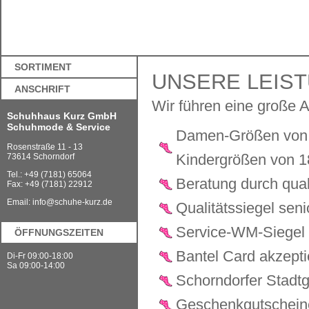
SORTIMENT
UNSERE LEIS
ANSCHRIFT
Wir führen eine große 
Schuhhaus Kurz GmbH
Schuhmode & Service
Damen-Größen von 
Rosenstraße 11 - 13
Kindergrößen von 1
73614 Schorndorf
Tel.: +49 (7181) 65064
Beratung durch qual
Fax: +49 (7181) 22912
Email:
info@schuhe-kurz.de
Qualitätssiegel seni
Service-WM-Siegel
ÖFFNUNGSZEITEN
Bantel Card akzepti
Di-Fr 09:00-18:00
Sa 09:00-14:00
Schorndorfer Stadt
Geschenkgutschein