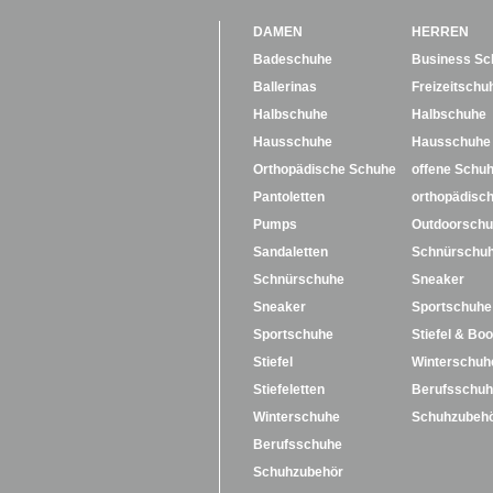
DAMEN
HERREN
Badeschuhe
Business Sc
Ballerinas
Freizeitschu
Halbschuhe
Halbschuhe
Hausschuhe
Hausschuhe
Orthopädische Schuhe
offene Schu
Pantoletten
orthopädisc
Pumps
Outdoorsch
Sandaletten
Schnürschu
Schnürschuhe
Sneaker
Sneaker
Sportschuhe
Sportschuhe
Stiefel & Boo
Stiefel
Winterschuh
Stiefeletten
Berufsschu
Winterschuhe
Schuhzubeh
Berufsschuhe
Schuhzubehör