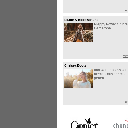
meh
Loafer & Bootsschuhe
Preppy Power für Ihre
Garderobe
meh
Chelsea Boots
und warum Klassiker
niemals aus der Mod
gehen
meh