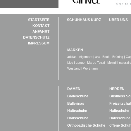
STARTSEITE
SCHUHHAUS KURZ
ÜBER UNS
KONTAKT
ANFAHRT
DATENSCHUTZ
IMPRESSUM
MARKEN
adidas
|
Algemare
|
ara
|
Beck
|
Brütting
|
Cap
Lico
|
Longo
|
Marco Tozzi
|
Meindl
|
natural 
Westland
|
Wortmann
DAMEN
HERREN
Badeschuhe
Business Sc
Ballerinas
Freizeitschu
Halbschuhe
Halbschuhe
Hausschuhe
Hausschuhe
Orthopädische Schuhe
offene Schu