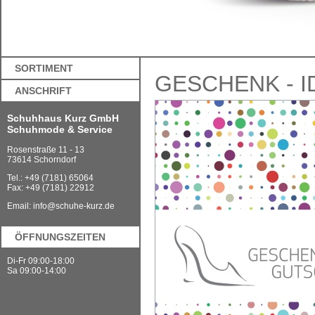
SORTIMENT
GESCHENK - I
ANSCHRIFT
Schuhhaus Kurz GmbH
Schuhmode & Service
Rosenstraße 11 - 13
73614 Schorndorf
Tel.: +49 (7181) 65064
Fax: +49 (7181) 22912
Email:
info@schuhe-kurz.de
ÖFFNUNGSZEITEN
Di-Fr 09:00-18:00
Sa 09:00-14:00