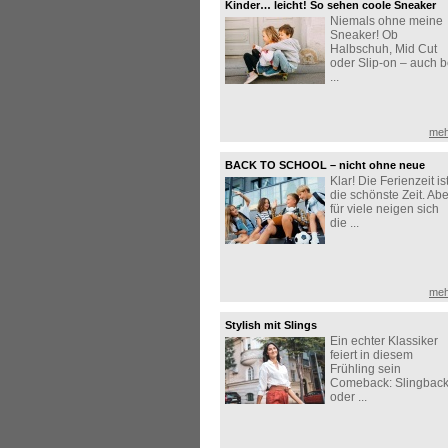
Kinder… leicht! So sehen coole Sneaker
Niemals ohne meine
aus!
Sneaker! Ob
Halbschuh, Mid Cut
oder Slip-on – auch b
...
meh
BACK TO SCHOOL – nicht ohne neue
Klar! Die Ferienzeit is
Sneaker!
die schönste Zeit. Abe
für viele neigen sich
die ...
meh
Stylish mit Slings
Ein echter Klassiker
feiert in diesem
Frühling sein
Comeback: Slingbac
oder ...