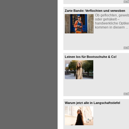
meh
Zarte Bande: Verflochten und verwoben
Ob geflochten, geweb
oder gehäkelt –
handwerkliche Optik
kommen in diesem ...
meh
Leinen los für Bootsschuhe & Co!
meh
Warum jetzt alle in Langschaftstiefel
investieren!