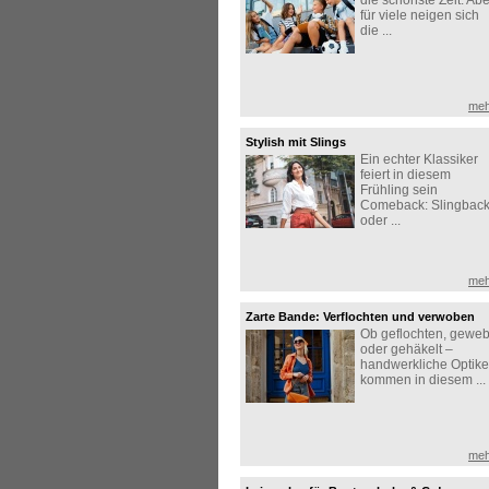
die schönste Zeit. Abe
für viele neigen sich
die ...
meh
Stylish mit Slings
Ein echter Klassiker
feiert in diesem
Frühling sein
Comeback: Slingbac
oder ...
meh
Zarte Bande: Verflochten und verwoben
Ob geflochten, geweb
oder gehäkelt –
handwerkliche Optik
kommen in diesem ...
meh