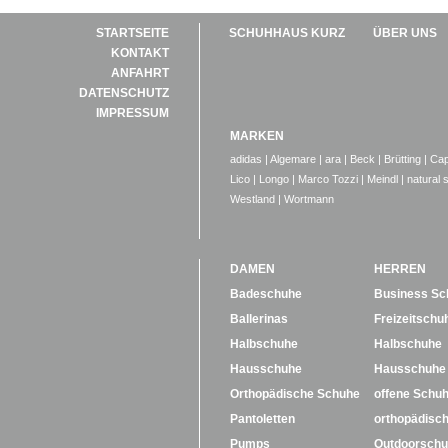
STARTSEITE
SCHUHHAUS KURZ
ÜBER UNS
KONTAKT
ANFAHRT
DATENSCHUTZ
IMPRESSUM
MARKEN
adidas
|
Algemare
|
ara
|
Beck
|
Brütting
|
Cap
Lico
|
Longo
|
Marco Tozzi
|
Meindl
|
natural 
Westland
|
Wortmann
DAMEN
HERREN
Badeschuhe
Business Sc
Ballerinas
Freizeitschu
Halbschuhe
Halbschuhe
Hausschuhe
Hausschuhe
Orthopädische Schuhe
offene Schu
Pantoletten
orthopädisc
Pumps
Outdoorsch