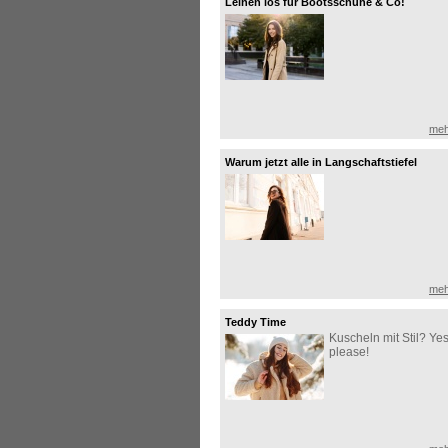
Leinen los für Bootsschuhe & Co!
meh
Warum jetzt alle in Langschaftstiefel
investieren!
meh
Teddy Time
Kuscheln mit Stil? Yes
please!