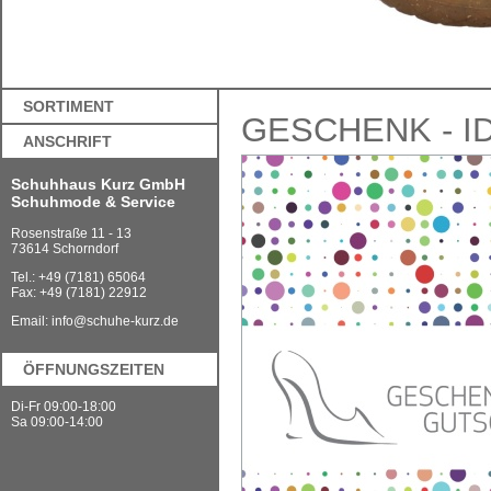
SORTIMENT
GESCHENK - I
ANSCHRIFT
Schuhhaus Kurz GmbH
Schuhmode & Service
Rosenstraße 11 - 13
73614 Schorndorf
Tel.: +49 (7181) 65064
Fax: +49 (7181) 22912
Email:
info@schuhe-kurz.de
ÖFFNUNGSZEITEN
Di-Fr 09:00-18:00
Sa 09:00-14:00